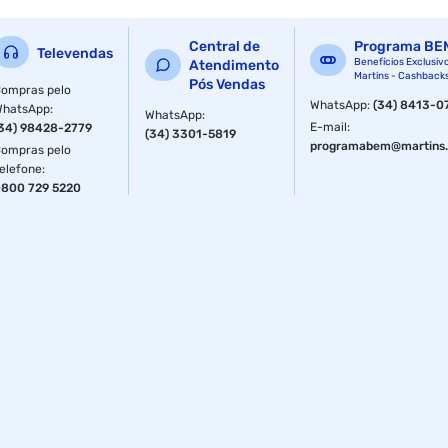
Tipo
P10
Central de
Programa BE
Televendas
Benefícios Exclusiv
Atendimento
Martins - Cashback
Pós Vendas
ompras pelo
WhatsApp
:
(34) 8413-0
WhatsApp
:
WhatsApp
:
E-mail
:
34) 98428-2779
(34) 3301-5819
programabem@martins.
ompras pelo
elefone
:
800 729 5220