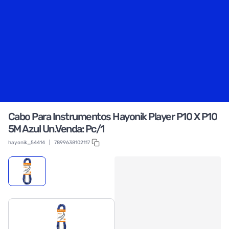
Cabo Para Instrumentos Hayonik Player P10 X P10
5M Azul Un.Venda: Pc/1
hayonik_54414
|
7899638102117