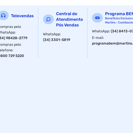
Central de
Programa BE
Televendas
Benefícios Exclusiv
Atendimento
Martins - Cashback
Pós Vendas
ompras pelo
WhatsApp
:
(34) 8413-0
WhatsApp
:
WhatsApp
:
E-mail
:
34) 98428-2779
(34) 3301-5819
programabem@martins.
ompras pelo
elefone
:
800 729 5220