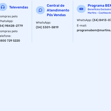
Central de
Programa BE
Televendas
Benefícios Exclusiv
Atendimento
Martins - Cashback
Pós Vendas
ompras pelo
WhatsApp
:
(34) 8413-0
WhatsApp
:
WhatsApp
:
E-mail
:
34) 98428-2779
(34) 3301-5819
programabem@martins.
ompras pelo
elefone
:
800 729 5220