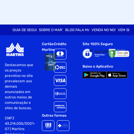
GUIA DE SEGURANÇA
SOBRE O MARTINS
BLOG FALA MART
VENDA NO NOSSO SITE
VEM SER
Cartão
Crédito
Site 100% Seguro
Martins
Destacamos que
Baixe o Aplicativo
os preços
previstos no site
prevalecem aos
demais
anunciados em
outros meios de
comunicação e
sites de buscas.
Outras formas
CNPJ
43.214.055/0001-
07 | Martins