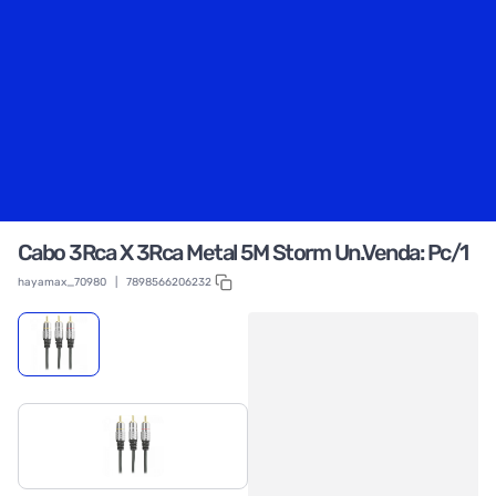
Cabo 3Rca X 3Rca Metal 5M Storm Un.Venda: Pc/1
hayamax_70980
|
7898566206232