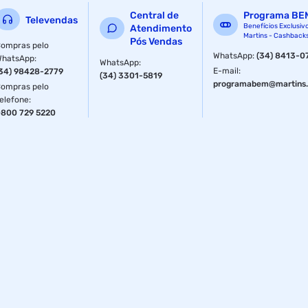
Central de
Programa BE
Televendas
Benefícios Exclusiv
Atendimento
Martins - Cashback
Pós Vendas
ompras pelo
WhatsApp
:
(34) 8413-0
WhatsApp
:
WhatsApp
:
E-mail
:
34) 98428-2779
(34) 3301-5819
programabem@martins.
ompras pelo
elefone
:
800 729 5220