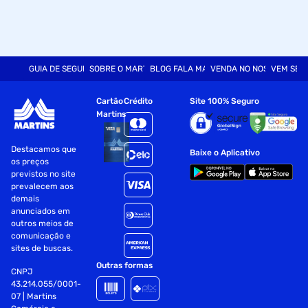
GUIA DE SEGURANÇA
SOBRE O MARTINS
BLOG FALA MART
VENDA NO NOSSO SITE
VEM SER
Cartão
Crédito
Site 100% Seguro
Martins
Destacamos que
Baixe o Aplicativo
os preços
previstos no site
prevalecem aos
demais
anunciados em
outros meios de
comunicação e
sites de buscas.
Outras formas
CNPJ
43.214.055/0001-
07 | Martins