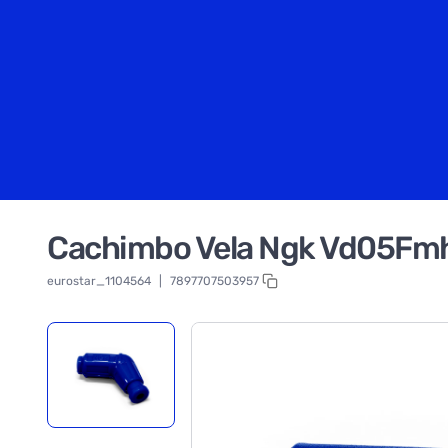
Cachimbo Vela Ngk Vd05Fmh
eurostar_1104564
|
7897707503957