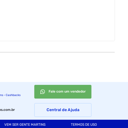
Fale com um vendedor
ins - Cashbacks
Central de Ajuda
s.com.br
VEM SER GENTE MARTINS
TERMOS DE USO