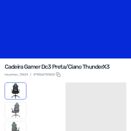
Cadeira Gamer Dc3 Preta/Ciano ThunderX3
hayamax_70624
|
4710562750652