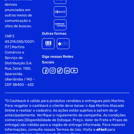
espuma Dimensões: Geral (L x P x A): 74 x 70 x 134-142 cm
demais
Encosto (L x A): 64 x 90 cm Assento (L x P x A): 60 x 54 x
anunciados em
50-58 cm Braços (L x A): 74 x 65-80 cm Outros
outros meios de
comunicação e
Informação adicional:
sites de buscas.
Outras formas
Espuma: alta densidade
CNPJ
43.214.055/0001-
07 | Martins
Apoio de braço: bidirecional
Comércio e
Siga nossas Redes
Serviço de
Apoios extras: apoios de lombar e pescoço
Sociais
Distribuição S.A.
Rua Jataí, 1150,
Ajuste da cadeira: 10 cm (altura)
Aparecida,
Uberlândia / MG -
Ajuste de inclinação do encosto: 135º
CEP 38400 - 632
Mecanismo padrão: borboleta
*O Cashback é válido para produtos vendidos e entregues pelo Martins.
Para resgatar o cashback o cliente deve baixar o App Martins Atacado
Mecanismo de balanço: sim, 3° - 18°
Online e realizar o cadastro. As ações estão sujeitas a saírem do ar
antecipadamente. Verifique o regulamento da campanha. As condições
Elevador: gás, classe 4
comerciais (Disponibilidade de Estoque, Preço, Valor do Frete e Prazo de
entrega) são válidas para a região de entrega informada. Para maiores
Base: aço
informações, consulte nossos Termos de Uso. Visite o
eFácil
para