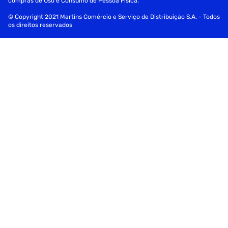
compras de Uso e Consumo de Pessoa Física.
Moldura: metal
© Copyright 2021 Martins Comércio e Serviço de Distribuição S.A. - Todos
os direitos reservados
Peso máximo recomendado: 120 kg
Rodinhas: nylon, 65mm
Tecnologia: AirTech
Peso: 21 kg
Especificações
Cor
Preto, Ciano
Tipo
Gamer
Modelo
DC3
Tipo
Gamer