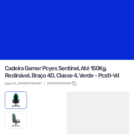
Cadeira Gamer Pcyes Sentinel, Até 150Kg,
Reclinável, Braço 4D, Classe 4, Verde - Pcstl-Vd
gigacell_20000001345481
|
20000001345481