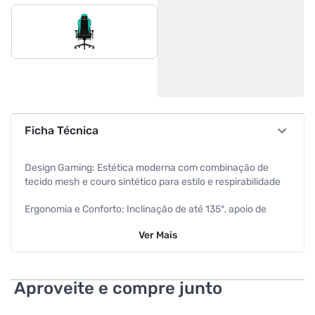
Ficha Técnica
Design Gaming: Estética moderna com combinação de
tecido mesh e couro sintético para estilo e respirabilidade
Ergonomia e Conforto: Inclinação de até 135°, apoio de
cabeça magnético e suporte lombar ajustável para
Ver
Mais
conforto personalizado
Materiais e Resistência: Construção robusta em ferro com
espuma injetada D45, suportando até 150kg
Aproveite e compre junto
Compatibilidade Setup: Apoio de braço 4D ajustável, base