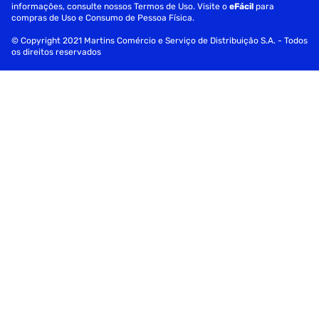
informações, consulte nossos Termos de Uso. Visite o
eFácil
para
compras de Uso e Consumo de Pessoa Física.
© Copyright 2021 Martins Comércio e Serviço de Distribuição S.A. - Todos
os direitos reservados