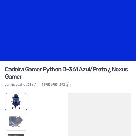
Cadeira Gamer Python D-361 Azul/Preto ¿ Nexus
Gamer
vemmagazine_D361A
|
7898967854292