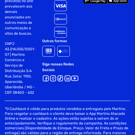
previstos no site
Estrutura: Metal 30% mais espesso que a estrutura normal
prevalecem aos
já usada em outras cadeiras
demais
anunciados em
outros meios de
Apoio de Braços: 4D
comunicação e
sites de buscas.
Pistão Gás: 80mm Class 4
Outras formas
CNPJ
Reclinável: De 90 a 180 graus
43.214.055/0001-
07 | Martins
Base: Construído com Aço de 350mm
Comércio e
Siga nossas Redes
Serviço de
Sociais
Rodas: 6cm Nylon
Distribuição S.A.
Rua Jataí, 1150,
Aparecida,
Peso Max. Recomendado: 160Kg
Uberlândia / MG -
CEP 38400 - 632
Altura Max. Recomendada: Entre 170cm até 190cm
Garantia: 01 ano de garantia, sendo de (9 meses de
garantia contratual junto ao fabricante + 3 meses
*O Cashback é válido para produtos vendidos e entregues pelo Martins.
referentes à garantia legal, nos termos do artigo 26, II, do
Para resgatar o cashback o cliente deve baixar o App Martins Atacado
Código de Defesa do Consumidor)
Online e realizar o cadastro. As ações estão sujeitas a saírem do ar
antecipadamente. Verifique o regulamento da campanha. As condições
comerciais (Disponibilidade de Estoque, Preço, Valor do Frete e Prazo de
entrega) são válidas para a região de entrega informada. Para maiores