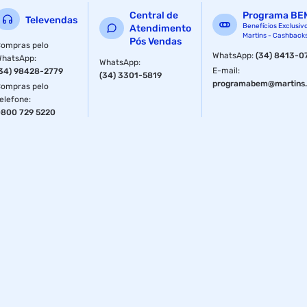
Central de
Programa BE
Televendas
Benefícios Exclusiv
Atendimento
Martins - Cashback
Pós Vendas
ompras pelo
WhatsApp
:
(34) 8413-0
WhatsApp
:
WhatsApp
:
E-mail
:
34) 98428-2779
(34) 3301-5819
programabem@martins.
ompras pelo
elefone
:
800 729 5220