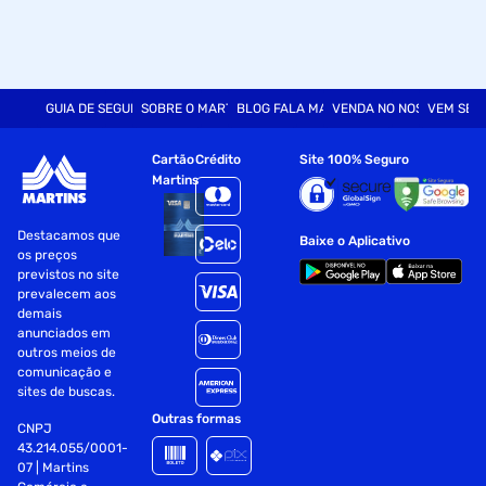
GUIA DE SEGURANÇA
SOBRE O MARTINS
BLOG FALA MART
VENDA NO NOSSO SITE
VEM SER
Cartão
Crédito
Site 100% Seguro
Martins
Destacamos que
Baixe o Aplicativo
os preços
previstos no site
prevalecem aos
demais
anunciados em
outros meios de
comunicação e
sites de buscas.
Outras formas
CNPJ
43.214.055/0001-
07 | Martins