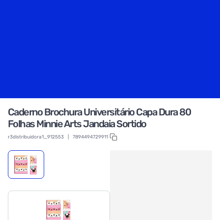
Caderno Brochura Universitário Capa Dura 80
Folhas Minnie Arts Jandaia Sortido
r3distribuidora1_912553
|
7894494729911