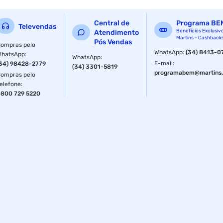
Central de
Programa BE
Televendas
Benefícios Exclusiv
Atendimento
Martins - Cashback
Pós Vendas
ompras pelo
WhatsApp
:
(34) 8413-0
WhatsApp
:
WhatsApp
:
E-mail
:
34) 98428-2779
(34) 3301-5819
programabem@martins.
ompras pelo
elefone
:
800 729 5220