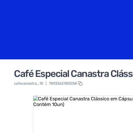
Café Especial Canastra Clá
cafecanastra_10
|
7892262780058