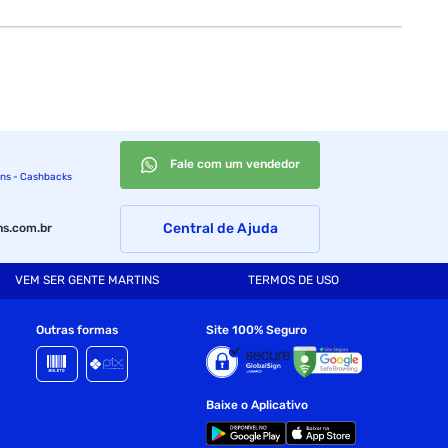
Fale com um vendedor
ins - Cashbacks
Central de Ajuda
s.com.br
VEM SER GENTE MARTINS
TERMOS DE USO
Outras formas
Site 100% Seguro
Baixe o Aplicativo