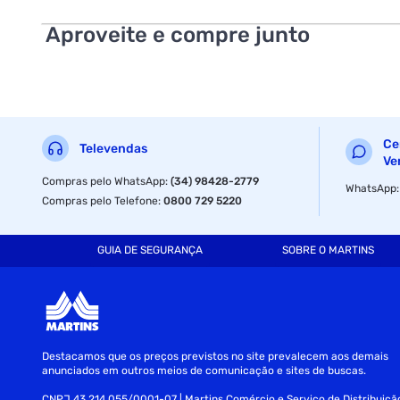
Aproveite e compre junto
Ce
Televendas
Ve
Compras pelo WhatsApp
:
(34) 98428-2779
WhatsApp
Compras pelo Telefone
:
0800 729 5220
GUIA DE SEGURANÇA
SOBRE O MARTINS
Destacamos que os preços previstos no site prevalecem aos demais
anunciados em outros meios de comunicação e sites de buscas.
CNPJ 43.214.055/0001-07 | Martins Comércio e Serviço de Distribuiçã