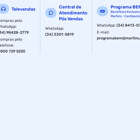
Central de
Programa BE
Televendas
Benefícios Exclusiv
Atendimento
Martins - Cashback
Pós Vendas
ompras pelo
WhatsApp
:
(34) 8413-0
WhatsApp
:
WhatsApp
:
E-mail
:
34) 98428-2779
(34) 3301-5819
programabem@martins.
ompras pelo
elefone
:
800 729 5220