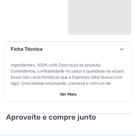
Ficha Técnica
Ingredientes: 100% café.Descrição do produto:
Consistência, confiabilidade no sabor e qualidade na xícara.
Essas são características que a Espresso Ideal busca com
rigor. Uma bebida encorpada, cremosa e com cor de
avelã.Especificações: sabor ¿ intenso / aroma ¿ equilibrado
Ver
Mais
/ bebida ¿ dura / torra ¿ média / corpo ¿encorpado.
Aproveite e compre junto