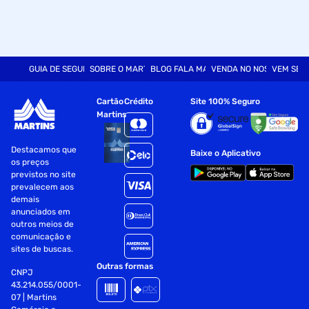
GUIA DE SEGURANÇA
SOBRE O MARTINS
BLOG FALA MART
VENDA NO NOSSO SITE
VEM SER
Cartão
Crédito
Site 100% Seguro
Martins
Destacamos que
Baixe o Aplicativo
os preços
previstos no site
prevalecem aos
demais
anunciados em
outros meios de
comunicação e
sites de buscas.
Outras formas
CNPJ
43.214.055/0001-
07 | Martins