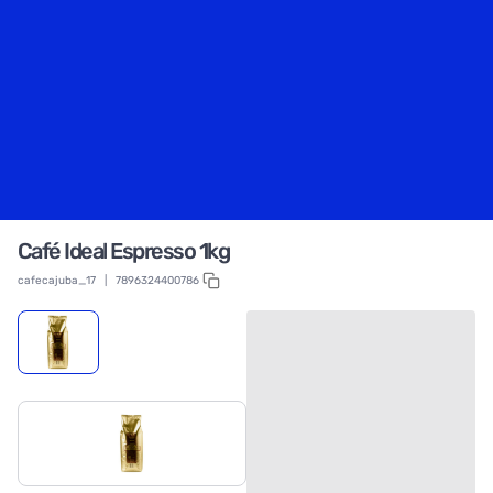
Café Ideal Espresso 1kg
cafecajuba_17
|
7896324400786