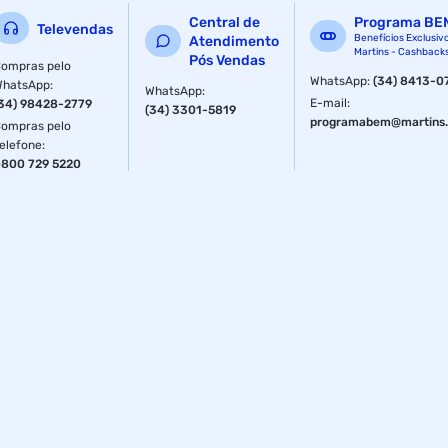
Central de
Programa BE
Televendas
Benefícios Exclusiv
Atendimento
Martins - Cashback
Pós Vendas
ompras pelo
WhatsApp
:
(34) 8413-0
WhatsApp
:
WhatsApp
:
E-mail
:
34) 98428-2779
(34) 3301-5819
programabem@martins.
ompras pelo
elefone
:
800 729 5220