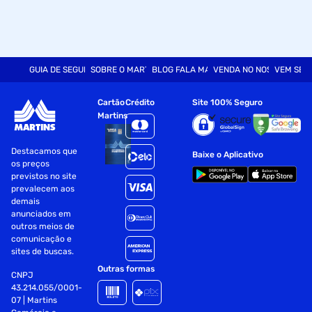
GUIA DE SEGURANÇA
SOBRE O MARTINS
BLOG FALA MART
VENDA NO NOSSO SITE
VEM SER
Cartão
Crédito
Site 100% Seguro
Martins
Destacamos que
Baixe o Aplicativo
os preços
previstos no site
prevalecem aos
demais
anunciados em
outros meios de
comunicação e
sites de buscas.
Outras formas
CNPJ
43.214.055/0001-
07 | Martins