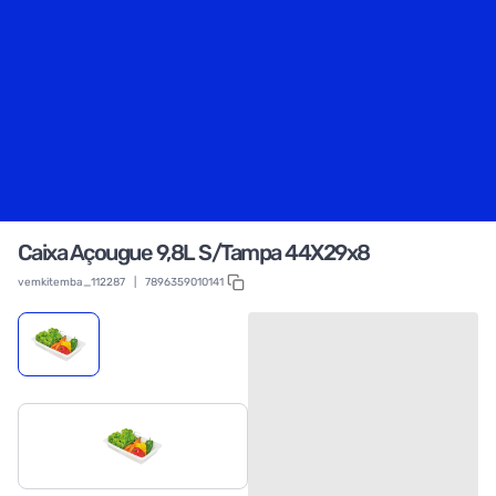
Caixa Açougue 9,8L S/Tampa 44X29x8
vemkitemba_112287
|
7896359010141