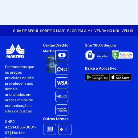
GUIA DE SEGURANÇA
SOBRE O MARTINS
BLOG FALA MART
VENDA NO NOSSO SITE
VEM SER
Cartão
Crédito
Site 100% Seguro
Martins
Destacamos que
Baixe o Aplicativo
os preços
previstos no site
prevalecem aos
demais
anunciados em
outros meios de
comunicação e
sites de buscas.
Outras formas
CNPJ
43.214.055/0001-
07 | Martins