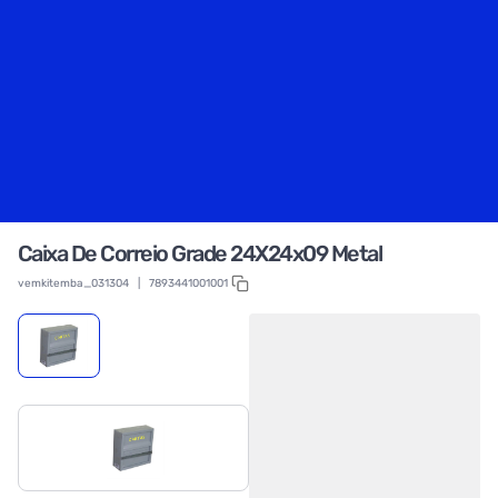
Caixa De Correio Grade 24X24x09 Metal
vemkitemba_031304
|
7893441001001