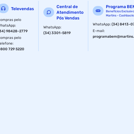
Central de
Programa BE
Televendas
Benefícios Exclusiv
Atendimento
Martins - Cashback
Pós Vendas
ompras pelo
WhatsApp
:
(34) 8413-0
WhatsApp
:
WhatsApp
:
E-mail
:
34) 98428-2779
(34) 3301-5819
programabem@martins.
ompras pelo
elefone
:
800 729 5220