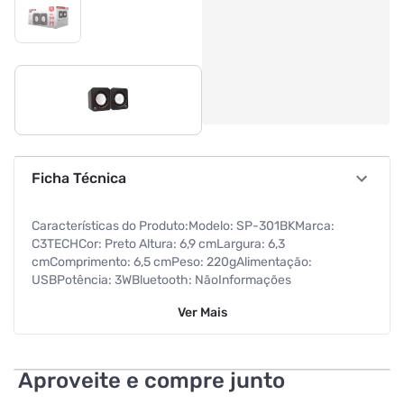
Ficha Técnica
Características do Produto:Modelo: SP-301BKMarca:
C3TECHCor: Preto Altura: 6,9 cmLargura: 6,3
cmComprimento: 6,5 cmPeso: 220gAlimentação:
USBPotência: 3WBluetooth: NãoInformações
Adicionais:Para quem não abre mão de qualidade em suas
Ver
Mais
músicas e procura por um produto com design moderno,
leve e portátil, a speaker SP-301 da C3Tech é perfeita para
você! Com alimentação via porta USB e ideal para uso em
computadores e notebooks.Especificações Técnicas:Cabo:
Aproveite e compre junto
1,39mTemperatura de trabalho: 0g ~ 45gUmidade do ar: