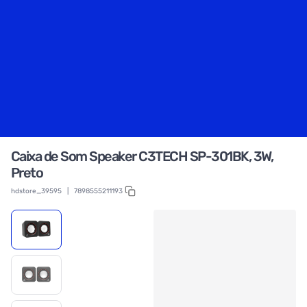
Caixa de Som Speaker C3TECH SP-301BK, 3W,
Preto
hdstore_39595
|
7898555211193