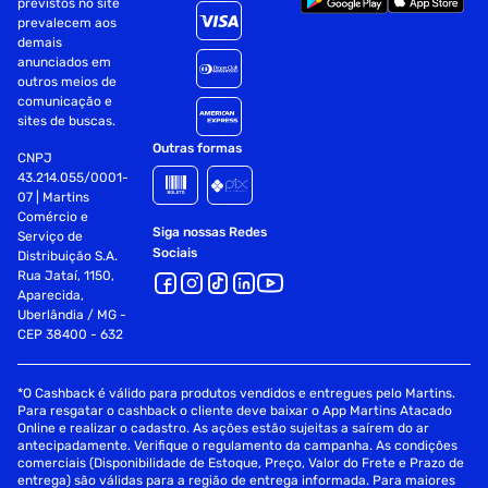
previstos no site
prevalecem aos
Capacidade da bateria: 2200 mAh, 7,4 V
demais
anunciados em
Duração da bateria: 14 h
outros meios de
comunicação e
Tempo de carregamento: 3 h
sites de buscas.
Outras formas
Acessórios inclusos:
CNPJ
43.214.055/0001-
Caixa de som
07 | Martins
Comércio e
Siga nossas Redes
Serviço de
Guia rápido
Sociais
Distribuição S.A.
Rua Jataí, 1150,
Cabo de energia
Aparecida,
Uberlândia / MG -
Dimensões do produto:
CEP 38400 - 632
L x A x P) 30,9 x 46,05 x 32,2 cm
*O Cashback é válido para produtos vendidos e entregues pelo Martins.
Dimensões da embalagem
Para resgatar o cashback o cliente deve baixar o App Martins Atacado
Online e realizar o cadastro. As ações estão sujeitas a saírem do ar
antecipadamente. Verifique o regulamento da campanha. As condições
(L x A x P) 39 x 52,2 x 37 cm
comerciais (Disponibilidade de Estoque, Preço, Valor do Frete e Prazo de
entrega) são válidas para a região de entrega informada. Para maiores