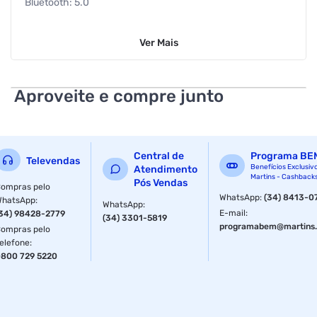
Bluetooth: 5.0
Alimentação: Bivolt
Ver
Mais
Marca: Philips
Altura: 46,05 cm
Aproveite e compre junto
Comprimento/ Profundidade: 32,2 cm
Largura: 30,9 cm
Central de
Programa BE
Televendas
Peso: 6,95 kg
Benefícios Exclusiv
Atendimento
Martins - Cashback
Pós Vendas
ompras pelo
Potência: 80W RMS
WhatsApp
:
(34) 8413-0
WhatsApp
:
WhatsApp
:
E-mail
:
34) 98428-2779
(34) 3301-5819
Som:
programabem@martins.
ompras pelo
elefone
:
Potência nominal: 80W RMS
800 729 5220
Potência real: 40W RMS
Drives de áudio 2 tweeters de 2" + 1 woofer de 8"