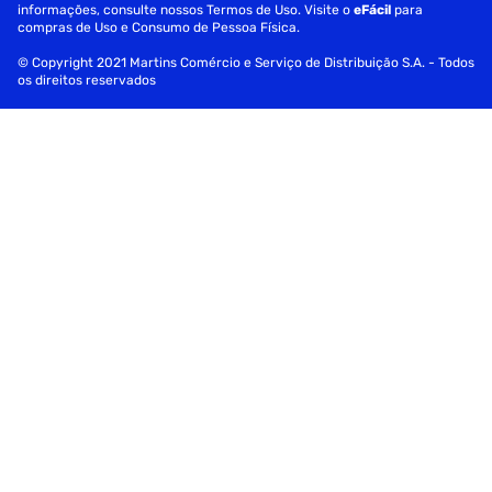
Pesos:
informações, consulte nossos Termos de Uso. Visite o
eFácil
para
compras de Uso e Consumo de Pessoa Física.
Peso do produto: 6,95 kg
© Copyright 2021 Martins Comércio e Serviço de Distribuição S.A. - Todos
os direitos reservados
Peso bruto Embalagem: 8,7 kg
Peso liquido Embalagem: 7,04 kg
Garantia: 1 Ano (Ofertada pelo fabricante)
Fornecedor: Philips
Especificações
Peso
6,95 Kg
Garantia
1 Ano
Altura (em cm)
46.5