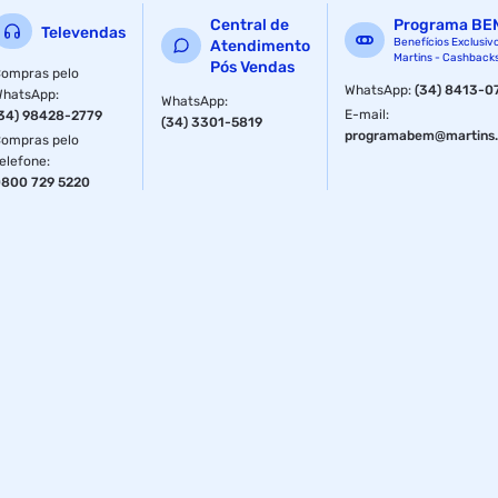
Central de
Programa BE
Televendas
Benefícios Exclusiv
Atendimento
Martins - Cashback
Pós Vendas
ompras pelo
WhatsApp
:
(34) 8413-0
WhatsApp
:
WhatsApp
:
E-mail
:
34) 98428-2779
(34) 3301-5819
programabem@martins.
ompras pelo
elefone
:
800 729 5220