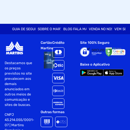
GUIA DE SEGURANÇA
SOBRE O MARTINS
BLOG FALA MART
VENDA NO NOSSO SITE
VEM SER
Cartão
Crédito
Site 100% Seguro
Martins
Destacamos que
Baixe o Aplicativo
os preços
previstos no site
prevalecem aos
demais
anunciados em
outros meios de
comunicação e
sites de buscas.
Outras formas
CNPJ
43.214.055/0001-
07 | Martins