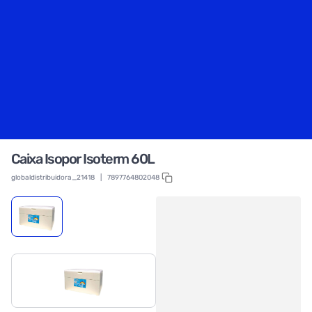
Caixa Isopor Isoterm 60L
globaldistribuidora_21418
|
7897764802048