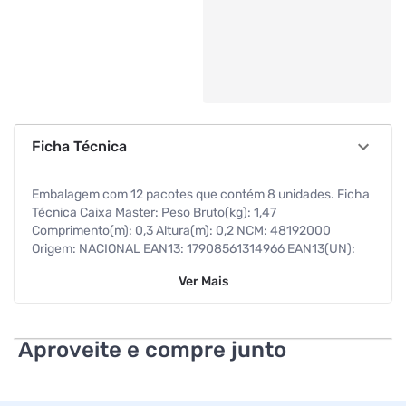
Ficha Técnica
Embalagem com 12 pacotes que contém 8 unidades. Ficha
Técnica Caixa Master: Peso Bruto(kg): 1,47
Comprimento(m): 0,3 Altura(m): 0,2 NCM: 48192000
Origem: NACIONAL EAN13: 17908561314966 EAN13(UN):
7908561314969 DUN14: 27908561314963 A Caixa
Ver
Mais
Surpresa Caixa perfeita para sua Decoração de festa, feita
com materiais de excelente qualidade. -
Aproveite e compre junto