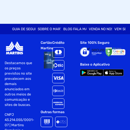
GUIA DE SEGURANÇA
SOBRE O MARTINS
BLOG FALA MART
VENDA NO NOSSO SITE
VEM SER
Cartão
Crédito
Site 100% Seguro
Martins
Destacamos que
Baixe o Aplicativo
os preços
previstos no site
prevalecem aos
demais
anunciados em
outros meios de
comunicação e
sites de buscas.
Outras formas
CNPJ
43.214.055/0001-
07 | Martins