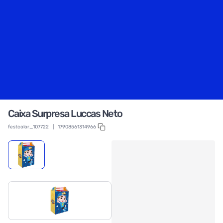
Caixa Surpresa Luccas Neto
festcolor_107722
|
17908561314966