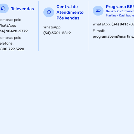
Central de
Programa BE
Televendas
Benefícios Exclusiv
Atendimento
Martins - Cashback
Pós Vendas
ompras pelo
WhatsApp
:
(34) 8413-0
WhatsApp
:
WhatsApp
:
E-mail
:
34) 98428-2779
(34) 3301-5819
programabem@martins.
ompras pelo
elefone
:
800 729 5220