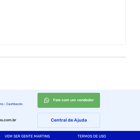
Fale com um vendedor
ins - Cashbacks
Central de Ajuda
s.com.br
VEM SER GENTE MARTINS
TERMOS DE USO