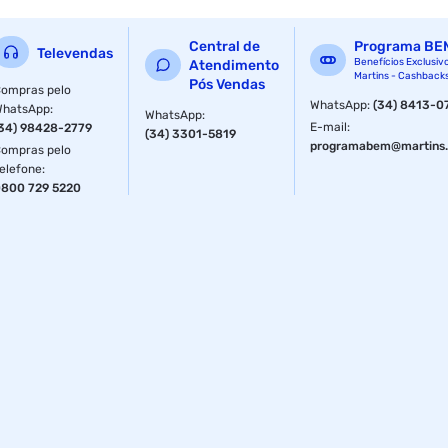
Central de
Programa BE
Televendas
Benefícios Exclusiv
Atendimento
Martins - Cashback
Pós Vendas
ompras pelo
WhatsApp
:
(34) 8413-0
WhatsApp
:
WhatsApp
:
E-mail
:
34) 98428-2779
(34) 3301-5819
programabem@martins.
ompras pelo
elefone
:
800 729 5220