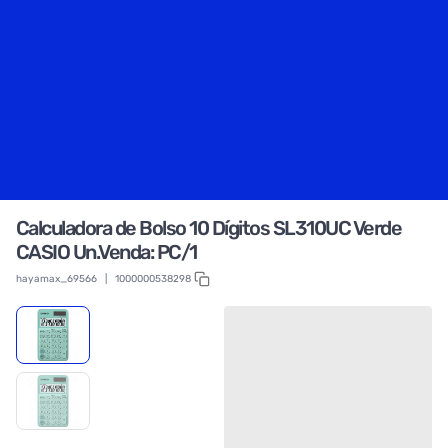
Calculadora de Bolso 10 Dígitos SL310UC Verde
CASIO Un.Venda: PC/1
hayamax_69566
|
1000000538298