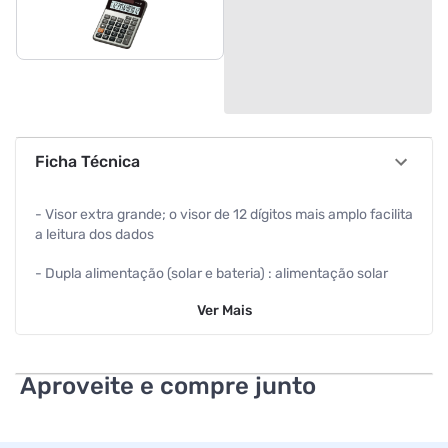
Ficha Técnica
- Visor extra grande; o visor de 12 dígitos mais amplo facilita
a leitura dos dados
- Dupla alimentação (solar e bateria) : alimentação solar
quando a luz é suficiente, alimentação à bateria quando a
Ver
Mais
luz é insuficiente
- Tecla MU (Mark-up) : todas as funcionalidades de mark-up
de uma máquina de calcular: cálculos de custo e lucro
Aproveite e compre junto
simplificados
- Percentual para cálculo de "%" - Teclas plásticas: