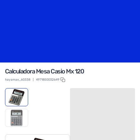
Calculadora Mesa Casio Mx 120
hayamax_60338
|
4971850032649