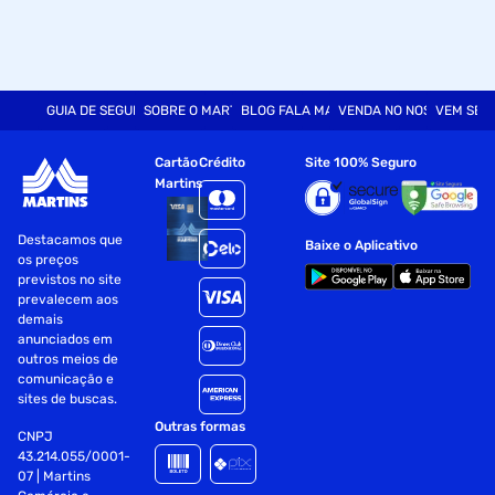
GUIA DE SEGURANÇA
SOBRE O MARTINS
BLOG FALA MART
VENDA NO NOSSO SITE
VEM SER
Cartão
Crédito
Site 100% Seguro
Martins
Destacamos que
Baixe o Aplicativo
os preços
previstos no site
prevalecem aos
demais
anunciados em
outros meios de
comunicação e
sites de buscas.
Outras formas
CNPJ
43.214.055/0001-
07 | Martins