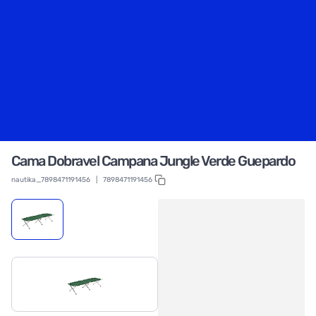
Cama Dobravel Campana Jungle Verde Guepardo
nautika_7898471191456
|
7898471191456