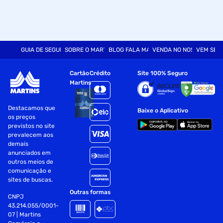
GUIA DE SEGURANÇA
SOBRE O MARTINS
BLOG FALA MART
VENDA NO NOSSO SITE
VEM SER
Cartão
Crédito
Site 100% Seguro
Martins
Destacamos que
Baixe o Aplicativo
os preços
previstos no site
prevalecem aos
demais
anunciados em
outros meios de
comunicação e
sites de buscas.
Outras formas
CNPJ
43.214.055/0001-
07 | Martins