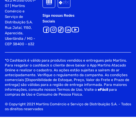
adaptável.
43.214.055/0001-
07 | Martins
Comércio e
Certificações:
Siga nossas Redes
Serviço de
Sociais
Distribuição S.A.
CE/FCC/UL/RoHS/WEEE
Rua Jataí, 1150,
Aparecida,
Parâmetros de Imagem:
Uberlândia / MG -
CEP 38400 - 632
Resolução Máxima: 1920 x 1080
Taxa de quadros
*O Cashback é válido para produtos vendidos e entregues pelo Martins.
Para resgatar o cashback o cliente deve baixar o App Martins Atacado
Online e realizar o cadastro. As ações estão sujeitas a saírem do ar
Máxima: 30 fps; autoadaptável durante transmissão em
antecipadamente. Verifique o regulamento da campanha. As condições
rede
comerciais (Disponibilidade de Estoque, Preço, Valor do Frete e Prazo de
entrega) são válidas para a região de entrega informada. Para maiores
Parâmetros de Rede:
informações, consulte nossos Termos de Uso. Visite o
eFácil
para
compras de Uso e Consumo de Pessoa Física.
Pareamento Wi-Fi: Pareamento AP
© Copyright 2021 Martins Comércio e Serviço de Distribuição S.A. - Todos
os direitos reservados
Protocolo: Protocolo proprietário da EZVIZ Cloud
Protocolo da interface: Protocolo proprietário da EZVIZ
Cloud