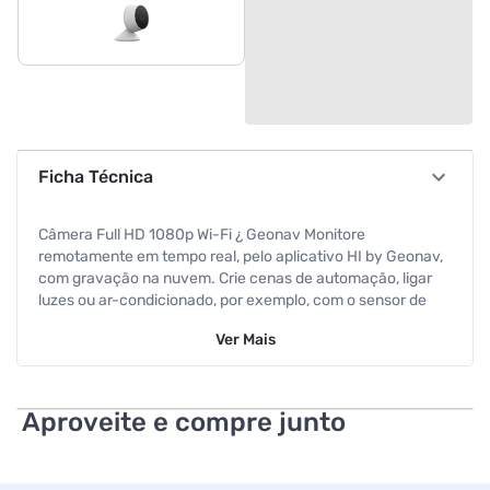
Ficha Técnica
Câmera Full HD 1080p Wi-Fi ¿ Geonav Monitore
remotamente em tempo real, pelo aplicativo HI by Geonav,
com gravação na nuvem. Crie cenas de automação, ligar
luzes ou ar-condicionado, por exemplo, com o sensor de
movimento integrado. Diferenciais: Monitore residências,
Ver
Mais
escritórios ou casas de veraneio à distância;
Ideal como babá eletrônica (visão noturna e áudio
bidirecional);
Aproveite e compre junto
Ângulo de 100º de abertura para visualizar qualquer
ambiente com qualidade;