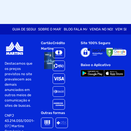
Resolução máxima:1.920 × 1.080
Taxa de quadros:1 ~ 25 quadros por segundo
GUIA DE SEGURANÇA
SOBRE O MARTINS
BLOG FALA MART
VENDA NO NOSSO SITE
VEM SER
Capacidade Cartão MicroSD:128GB (Máximo)
Rede sem fio:2.4GHz, padrão 802.11b/g/n
Cartão
Crédito
Site 100% Seguro
Martins
Temperatura de uso:-20°C ~ 55°C
Destacamos que
Material:ABS
Baixe o Aplicativo
os preços
previstos no site
Dimensões:72 x 71 x 60 mm
prevalecem aos
demais
Peso:78,2g
anunciados em
outros meios de
Ângulo da lente:100°
comunicação e
sites de buscas.
Áudio:Bidirecional (microfone e autofalante) Garantia:1 ano
Outras formas
CNPJ
por defeito de fabricação
43.214.055/0001-
Especificações
07 | Martins