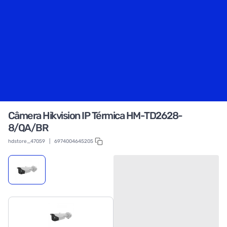
Câmera Hikvision IP Térmica HM-TD2628-
8/QA/BR
hdstore_47059
|
6974004645205