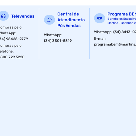
indice de protecao : ip67
Central de
Programa BE
Televendas
colorida : sim
Benefícios Exclusiv
Atendimento
Martins - Cashback
Pós Vendas
ompras pelo
suporta sd : sim - nao acompanha
WhatsApp
:
(34) 8413-0
WhatsApp
:
WhatsApp
:
E-mail
:
34) 98428-2779
(34) 3301-5819
acompanha suporte : nao
programabem@martins.
ompras pelo
elefone
:
dimensao da embalagem (a / p / l) : 105.0mm / 211.5mm /
800 729 5220
105.0mm
dimensao do produto (a / p / l) : 80.0mm / 257.3mm /
79.8mm
ean : 6974004645205
ncm : 85258913
peso do produto com embalagem : 0.869kg
part number : hm-td2628-8/qa/br