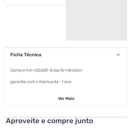
Ficha Técnica
Camera hm-td2628-8/qa/br hikvision
garantia com o fabricante : 1 ano
alcance ir (infravermelho) : 30m
Ver
Mais
precisa de pilhas ou baterias : nao
wifi : nao
Aproveite e compre junto
microfone : sim