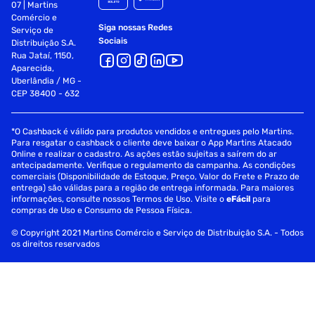
07 | Martins
Comércio e
Alarme inteligente: Detecção de pessoas com IA
Siga nossas Redes
Serviço de
Sociais
Distribuição S.A.
Pareamento Wi-Fi: Pareamento AP
Rua Jataí, 1150,
Aparecida,
Protocolo: Protocolo exclusivo de nuvem EZVIZ
Uberlândia / MG -
CEP 38400 - 632
Protocolo da interface: Protocolo exclusivo de nuvem
EZVIZ
*O Cashback é válido para produtos vendidos e entregues pelo Martins.
Para resgatar o cashback o cliente deve baixar o App Martins Atacado
Bitrate máx. (taxa de bits máxima): 2 Mbps
Online e realizar o cadastro. As ações estão sujeitas a saírem do ar
antecipadamente. Verifique o regulamento da campanha. As condições
Wi-Fi:
comerciais (Disponibilidade de Estoque, Preço, Valor do Frete e Prazo de
entrega) são válidas para a região de entrega informada. Para maiores
Padrão: IEEE802.11 b/g/n
informações, consulte nossos Termos de Uso. Visite o
eFácil
para
compras de Uso e Consumo de Pessoa Física.
Faixas de frequência: 2,4 GHz ~ 2,4835 GHz
© Copyright 2021 Martins Comércio e Serviço de Distribuição S.A. - Todos
os direitos reservados
Largura de banda do canal: Suporta 20 MHz
Segurança: WEP de 64/128 bits, WPA/WPA2, WPA-
PSK/WPA2-PSK