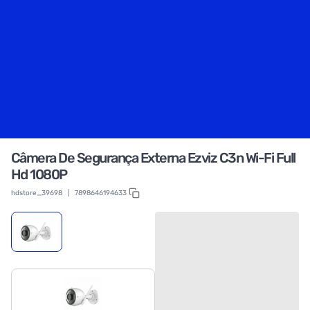
Câmera De Segurança Externa Ezviz C3n Wi-Fi Full
Hd 1080P
hdstore_39698
|
7898646194633