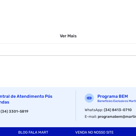
Ver
Mais
 266.0mm
ntral de Atendimento Pós
Programa BEM
Benefícios Exclusivos Mart
ndas
WhatsApp
:
(34) 8413-0710
:
(34) 3301-5819
E-mail
:
programabem@martin
BLOG FALA MART
VENDA NO NOSSO SITE