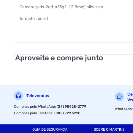
Camera ip ds-2cd1p23g2-i(2.8mm) hikvision
formato : bullet
lente : 2.8mm
resolucao : 1920x1080
garantia com o fabricante : 01 ano
Aproveite e compre junto
precisa de pilhas ou baterias : nao
as pilhas ou baterias estao inclusas : nao
dimensao da embalagem (a / p / l) : 172.0mm / 300.0mm /
Ce
Televendas
ean : 6931847179625
Ve
Compras pelo WhatsApp
:
(34) 98428-2779
WhatsApp
ncm : 85258913
Compras pelo Telefone
:
0800 729 5220
peso do produto com embalagem : 1.52kg
GUIA DE SEGURANÇA
SOBRE O MARTINS