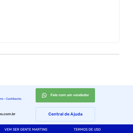
Fale com um vendedor
ins - Cashbacks
Central de Ajuda
s.com.br
VEM SER GENTE MARTINS
TERMOS DE USO