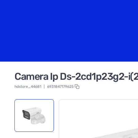
Camera Ip Ds-2cd1p23g2-i(2
hdstore_44681
|
6931847179625