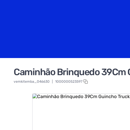
Caminhão Brinquedo 39Cm G
vemkitemba_046630
|
1000000523597