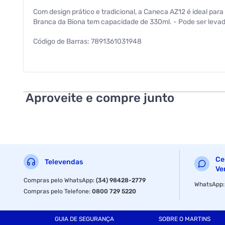
Com design prático e tradicional, a Caneca AZ12 é ideal para
Branca da Biona tem capacidade de 330ml. - Pode ser levado
Código de Barras: 7891361031948
Dimensões: 12,0 x 8,6 x 9,0cm
Peso Líquido: 400 g
Aproveite e compre junto
Peso Bruto: 420 g
Especificações
Material
Ce
Televendas
Ve
Modelo
Compras pelo WhatsApp
:
(34) 98428-2779
WhatsApp
Compras pelo Telefone
:
0800 729 5220
Material
GUIA DE SEGURANÇA
SOBRE O MARTINS