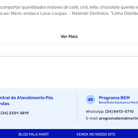
 comportar quantidades maiores de café, chá, leite, chocolate quente e o
 ao: Micro-ondas e Lava-Louças. - Material: Cerâmica. "Linha Distrib
Ver
Mais
Cerâmica
ntral de Atendimento Pós
Programa BEM
Benefícios Exclusivos Mart
ndas
Az12
WhatsApp
:
(34) 8413-0710
:
(34) 3301-5819
E-mail
:
programabem@martin
Cerâmica
BLOG FALA MART
VENDA NO NOSSO SITE