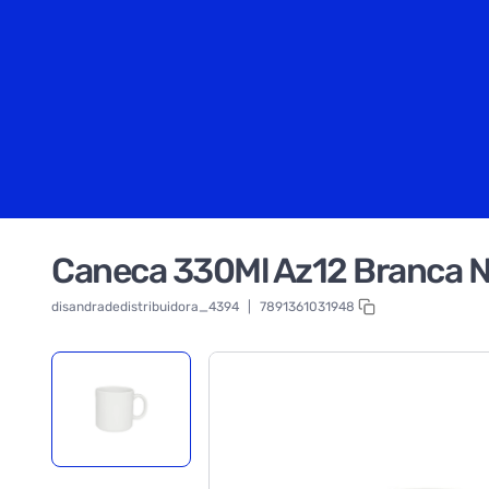
Caneca 330Ml Az12 Branca N
disandradedistribuidora_4394
|
7891361031948