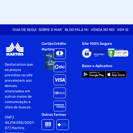
GUIA DE SEGURANÇA
SOBRE O MARTINS
BLOG FALA MART
VENDA NO NOSSO SITE
VEM SER
Cartão
Crédito
Site 100% Seguro
Martins
Destacamos que
Baixe o Aplicativo
os preços
previstos no site
prevalecem aos
demais
anunciados em
outros meios de
comunicação e
sites de buscas.
Outras formas
CNPJ
43.214.055/0001-
07 | Martins