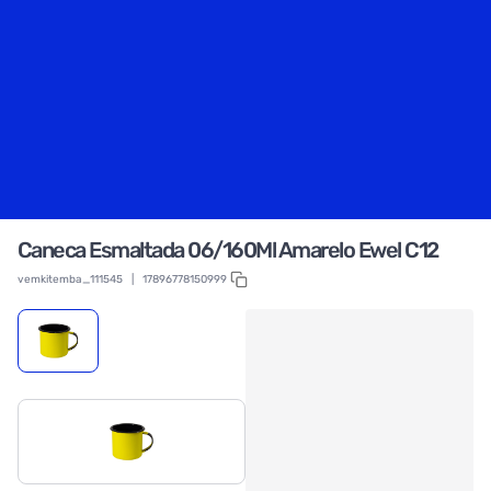
Caneca Esmaltada 06/160Ml Amarelo Ewel C12
vemkitemba_111545
|
17896778150999