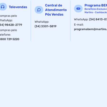
Central de
Programa BE
Televendas
Benefícios Exclusiv
Atendimento
Martins - Cashback
Pós Vendas
ompras pelo
WhatsApp
:
(34) 8413-0
WhatsApp
:
WhatsApp
:
E-mail
:
34) 98428-2779
(34) 3301-5819
programabem@martins.
ompras pelo
elefone
:
800 729 5220