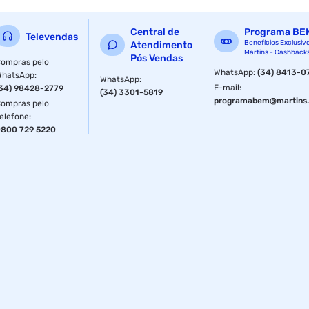
Central de
Programa BE
Televendas
Benefícios Exclusiv
Atendimento
Martins - Cashback
Pós Vendas
ompras pelo
WhatsApp
:
(34) 8413-0
WhatsApp
:
WhatsApp
:
E-mail
:
34) 98428-2779
(34) 3301-5819
programabem@martins.
ompras pelo
elefone
:
800 729 5220