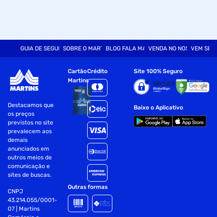
GUIA DE SEGURANÇA
SOBRE O MARTINS
BLOG FALA MART
VENDA NO NOSSO SITE
VEM SER
Cartão
Crédito
Site 100% Seguro
Martins
Destacamos que
Baixe o Aplicativo
os preços
previstos no site
prevalecem aos
demais
anunciados em
outros meios de
comunicação e
sites de buscas.
Outras formas
CNPJ
43.214.055/0001-
07 | Martins