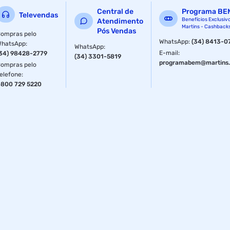
Central de
Programa BE
Televendas
Benefícios Exclusiv
Atendimento
Martins - Cashback
Pós Vendas
ompras pelo
WhatsApp
:
(34) 8413-0
WhatsApp
:
WhatsApp
:
E-mail
:
34) 98428-2779
(34) 3301-5819
programabem@martins.
ompras pelo
elefone
:
800 729 5220