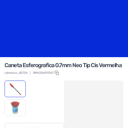
Caneta Esferografica 0.7mm Neo Tip Cis Vermelha
cdmaxce_82724
|
7896326931257