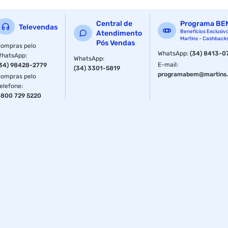
Central de
Programa BE
Televendas
Benefícios Exclusiv
Atendimento
Martins - Cashback
Pós Vendas
ompras pelo
WhatsApp
:
(34) 8413-0
WhatsApp
:
WhatsApp
:
E-mail
:
34) 98428-2779
(34) 3301-5819
programabem@martins.
ompras pelo
elefone
:
800 729 5220