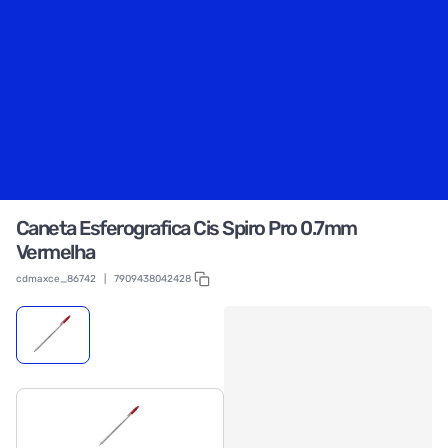
Caneta Esferografica Cis Spiro Pro 0.7mm
Vermelha
cdmaxce_86742
|
7909438042428