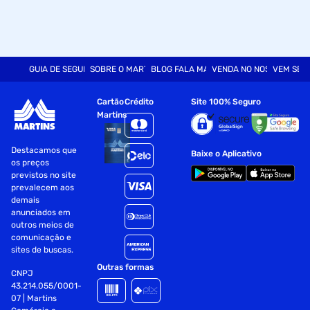
GUIA DE SEGURANÇA
SOBRE O MARTINS
BLOG FALA MART
VENDA NO NOSSO SITE
VEM SER
Cartão
Crédito
Site 100% Seguro
Martins
Destacamos que
Baixe o Aplicativo
os preços
previstos no site
prevalecem aos
demais
anunciados em
outros meios de
comunicação e
sites de buscas.
Outras formas
CNPJ
43.214.055/0001-
07 | Martins