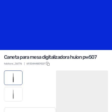
Caneta para mesa digitalizadora huion pw507
hdstore_36776
|
6930444801021