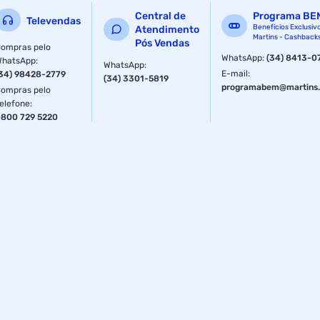
ean : 6930444801021
Central de
Programa BE
Televendas
quantidade caixa : 1 unidade
Benefícios Exclusiv
Atendimento
Martins - Cashback
Pós Vendas
ompras pelo
ncm : 84733099
WhatsApp
:
(34) 8413-0
WhatsApp
:
WhatsApp
:
E-mail
:
34) 98428-2779
(34) 3301-5819
garantia com o fabricante : 01 ano
programabem@martins.
ompras pelo
elefone
:
peso do produto : 0.014kg
800 729 5220
peso do produto com embalagem : 0.046kg