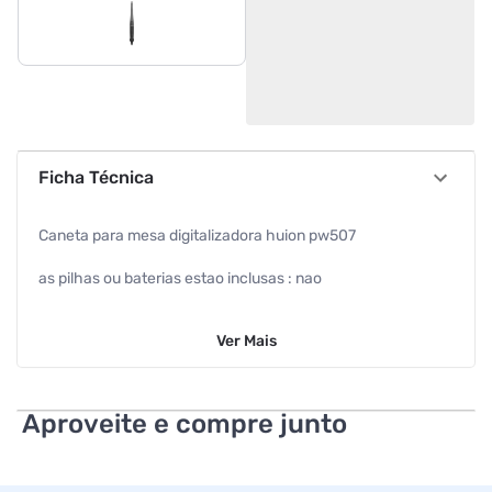
Ficha Técnica
Caneta para mesa digitalizadora huion pw507
as pilhas ou baterias estao inclusas : nao
dimensao da embalagem (a / p / l) : 24.0mm / 201.0mm /
Ver
Mais
70.0mm
cor : preto
Aproveite e compre junto
dimensao do produto (a / p / l) : 15.0mm / 165.0mm /
20.0mm