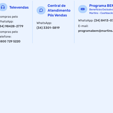
Central de
Programa BE
Televendas
Benefícios Exclusiv
Atendimento
Martins - Cashback
Pós Vendas
ompras pelo
WhatsApp
:
(34) 8413-0
WhatsApp
:
WhatsApp
:
E-mail
:
34) 98428-2779
(34) 3301-5819
programabem@martins.
ompras pelo
elefone
:
800 729 5220