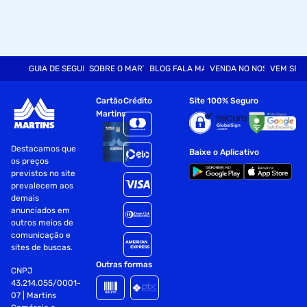
GUIA DE SEGURANÇA
SOBRE O MARTINS
BLOG FALA MART
VENDA NO NOSSO SITE
VEM SER
Cartão
Crédito
Site 100% Seguro
Martins
Destacamos que
Baixe o Aplicativo
os preços
previstos no site
prevalecem aos
demais
anunciados em
outros meios de
comunicação e
sites de buscas.
Outras formas
CNPJ
43.214.055/0001-
07 | Martins