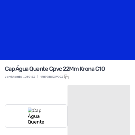
Cap Água Quente Cpvc 22Mm Krona C10
vemkitemba_030153
|
17897801319703