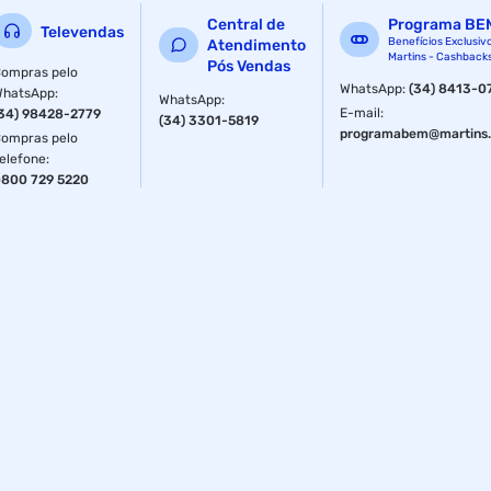
Central de
Programa BE
Televendas
Benefícios Exclusiv
Atendimento
Martins - Cashback
Pós Vendas
ompras pelo
WhatsApp
:
(34) 8413-0
WhatsApp
:
WhatsApp
:
E-mail
:
34) 98428-2779
(34) 3301-5819
programabem@martins.
ompras pelo
elefone
:
800 729 5220