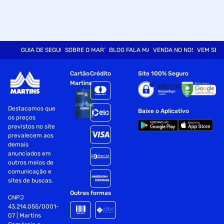
GUIA DE SEGURANÇA
SOBRE O MARTINS
BLOG FALA MART
VENDA NO NOSSO SITE
VEM SER
Cartão
Crédito
Site 100% Seguro
Martins
Destacamos que
Baixe o Aplicativo
os preços
previstos no site
prevalecem aos
demais
anunciados em
outros meios de
comunicação e
sites de buscas.
Outras formas
CNPJ
43.214.055/0001-
07 | Martins