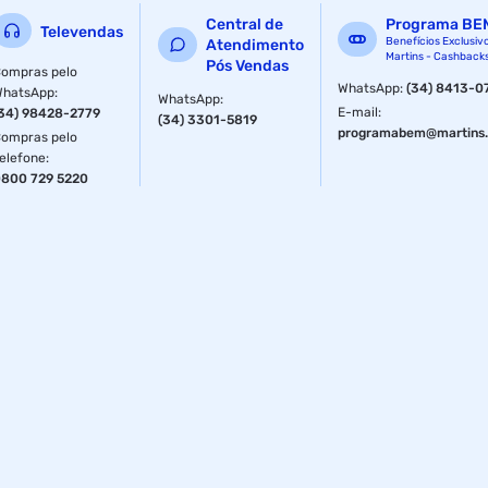
Central de
Programa BE
Televendas
Benefícios Exclusiv
Atendimento
Martins - Cashback
Pós Vendas
ompras pelo
WhatsApp
:
(34) 8413-0
WhatsApp
:
WhatsApp
:
E-mail
:
34) 98428-2779
(34) 3301-5819
programabem@martins.
ompras pelo
elefone
:
800 729 5220