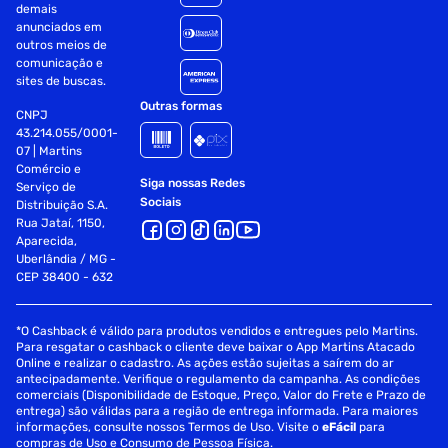
demais
anunciados em
outros meios de
comunicação e
sites de buscas.
Outras formas
CNPJ
43.214.055/0001-
07 | Martins
Comércio e
Siga nossas Redes
Serviço de
Sociais
Distribuição S.A.
Rua Jataí, 1150,
Aparecida,
Uberlândia / MG -
CEP 38400 - 632
*O Cashback é válido para produtos vendidos e entregues pelo Martins.
Para resgatar o cashback o cliente deve baixar o App Martins Atacado
Online e realizar o cadastro. As ações estão sujeitas a saírem do ar
antecipadamente. Verifique o regulamento da campanha. As condições
comerciais (Disponibilidade de Estoque, Preço, Valor do Frete e Prazo de
entrega) são válidas para a região de entrega informada. Para maiores
informações, consulte nossos Termos de Uso. Visite o
eFácil
para
compras de Uso e Consumo de Pessoa Física.