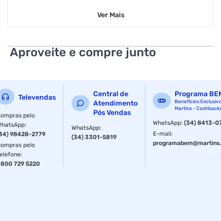
teclado : teclado sem fio
Ver
Mais
teclado numerico : nao
garantia com o fabricante : 01 ano
Aproveite e compre junto
precisa de pilhas ou baterias : sim
as pilhas ou baterias estao inclusas : sim
Central de
Programa BE
Televendas
dimensao da embalagem (a / p / l) : 185.0mm / 22.0mm /
Benefícios Exclusiv
Atendimento
Martins - Cashback
257.0mm
Pós Vendas
ompras pelo
WhatsApp
:
(34) 8413-0
WhatsApp
:
WhatsApp
:
ean : 097855154590
E-mail
:
34) 98428-2779
(34) 3301-5819
programabem@martins.
ompras pelo
ncm : 84716052
elefone
:
800 729 5220
peso do produto com embalagem : 0.735kg
Especificações
Tamanho
7"