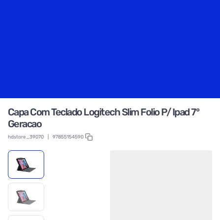
Capa Com Teclado Logitech Slim Folio P/ Ipad 7°
Geracao
hdstore_39070
|
97855154590