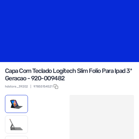
Capa Com Teclado Logitech Slim Folio Para Ipad 3ª
Geracao - 920-009482
hdstore_39202
|
97855154521