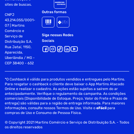
sites de buscas.
dimensao da embalagem (a / p / l) : 185.0mm / 20.0mm /
Outras formas
257.0mm
CNPJ
43.214.055/0001-
ean : 097855154521
07 | Martins
Comércio e
Siga nossas Redes
Serviço de
anatel : 065661903229
Sociais
Distribuição S.A.
Rua Jataí, 1150,
ncm : 84716052
Aparecida,
Uberlândia / MG -
peso do produto com embalagem : 0.485kg
CEP 38400 - 632
master : perifericos e acessorios
*O Cashback é válido para produtos vendidos e entregues pelo Martins.
grupo : teclados
Para resgatar o cashback o cliente deve baixar o App Martins Atacado
Online e realizar o cadastro. As ações estão sujeitas a saírem do ar
antecipadamente. Verifique o regulamento da campanha. As condições
subgrupo : sem fio
comerciais (Disponibilidade de Estoque, Preço, Valor do Frete e Prazo de
entrega) são válidas para a região de entrega informada. Para maiores
garantia com o seller: 7 dia/dias
informações, consulte nossos Termos de Uso. Visite o
eFácil
para
compras de Uso e Consumo de Pessoa Física.
Especificações
© Copyright 2021 Martins Comércio e Serviço de Distribuição S.A. - Todos
os direitos reservados
Tipo
Capa