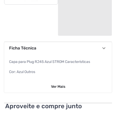
Ficha Técnica
Capa para Plug RJ45 Azul STROM Características
Cor: Azul Outros
Informação adicional:
Ver
Mais
Composição: PVC
Capa para plug RJ45 Número de Homologação Anatel:
Aproveite e compre junto
08258-19-03111