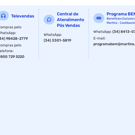
Central de
Programa BE
Televendas
Benefícios Exclusiv
Atendimento
Martins - Cashback
Pós Vendas
ompras pelo
WhatsApp
:
(34) 8413-0
WhatsApp
:
WhatsApp
:
E-mail
:
34) 98428-2779
(34) 3301-5819
programabem@martins.
ompras pelo
elefone
:
800 729 5220