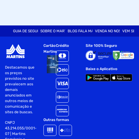
GUIA DE SEGURANÇA
SOBRE O MARTINS
BLOG FALA MART
VENDA NO NOSSO SITE
VEM SER
Cartão
Crédito
Site 100% Seguro
Martins
Destacamos que
Baixe o Aplicativo
os preços
previstos no site
prevalecem aos
demais
anunciados em
outros meios de
comunicação e
sites de buscas.
Outras formas
CNPJ
43.214.055/0001-
07 | Martins