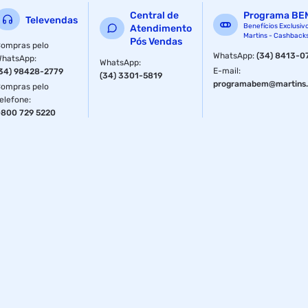
Central de
Programa BE
Televendas
Benefícios Exclusiv
Atendimento
Martins - Cashback
Pós Vendas
ompras pelo
WhatsApp
:
(34) 8413-0
WhatsApp
:
WhatsApp
:
E-mail
:
34) 98428-2779
(34) 3301-5819
programabem@martins.
ompras pelo
elefone
:
800 729 5220