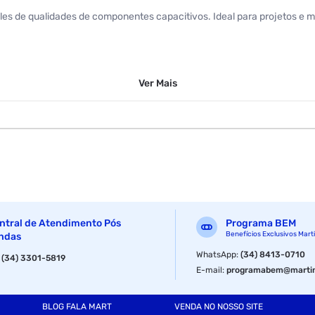
oles de qualidades de componentes capacitivos. Ideal para projetos e
Ver
Mais
ntral de Atendimento Pós
Programa BEM
Benefícios Exclusivos Mart
ndas
WhatsApp
:
(34) 8413-0710
:
(34) 3301-5819
E-mail
:
programabem@martin
BLOG FALA MART
VENDA NO NOSSO SITE