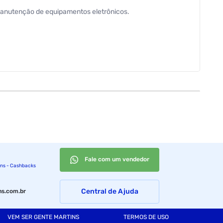
 manutenção de equipamentos eletrônicos.
Fale com um vendedor
ins - Cashbacks
Central de Ajuda
s.com.br
VEM SER GENTE MARTINS
TERMOS DE USO