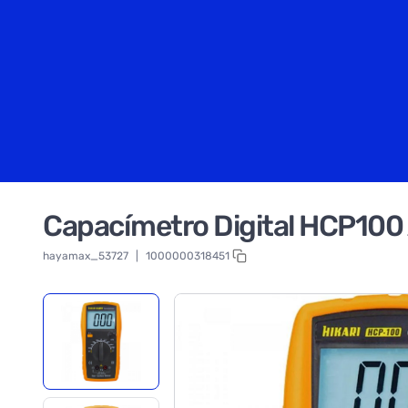
Capacímetro Digital HCP100
hayamax_53727
|
1000000318451