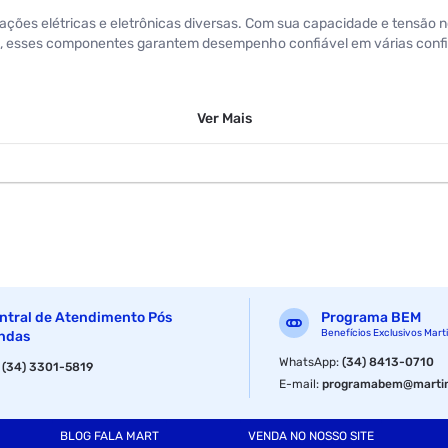
ações elétricas e eletrônicas diversas. Com sua capacidade e tensão n
ão, esses componentes garantem desempenho confiável em várias conf
Ver
Mais
ntral de Atendimento Pós
Programa BEM
Benefícios Exclusivos Mart
ndas
WhatsApp
:
(34) 8413-0710
:
(34) 3301-5819
E-mail
:
programabem@martin
BLOG FALA MART
VENDA NO NOSSO SITE