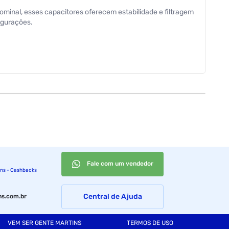
ominal, esses capacitores oferecem estabilidade e filtragem
igurações.
Fale com um vendedor
ins - Cashbacks
Central de Ajuda
s.com.br
VEM SER GENTE MARTINS
TERMOS DE USO