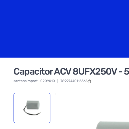
Capacitor ACV 8UFX250V - 5
santanaimport_0209010
|
7899744011556