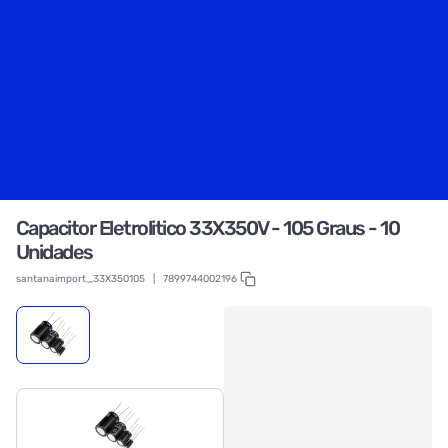
Capacitor Eletrolitico 33X350V - 105 Graus - 10
Unidades
santanaimport_33X350105
|
7899744002196