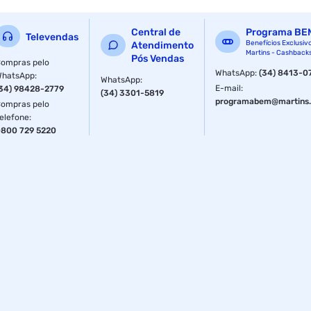
Central de
Programa BE
Televendas
Benefícios Exclusiv
Atendimento
Martins - Cashback
Pós Vendas
ompras pelo
WhatsApp
:
(34) 8413-0
WhatsApp
:
WhatsApp
:
E-mail
:
34) 98428-2779
(34) 3301-5819
programabem@martins.
ompras pelo
elefone
:
800 729 5220