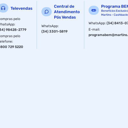
Central de
Programa BE
Televendas
Benefícios Exclusiv
Atendimento
Martins - Cashback
Pós Vendas
ompras pelo
WhatsApp
:
(34) 8413-0
WhatsApp
:
WhatsApp
:
E-mail
:
34) 98428-2779
(34) 3301-5819
programabem@martins.
ompras pelo
elefone
:
800 729 5220