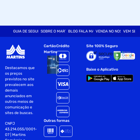
GUIA DE SEGURANÇA
SOBRE O MARTINS
BLOG FALA MART
VENDA NO NOSSO SITE
VEM SER
Cartão
Crédito
Site 100% Seguro
Martins
Destacamos que
Baixe o Aplicativo
os preços
previstos no site
prevalecem aos
demais
anunciados em
outros meios de
comunicação e
sites de buscas.
Outras formas
CNPJ
43.214.055/0001-
07 | Martins