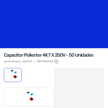
Capacitor Poliester 4K7 X 250V - 50 Unidades
santanaimport_0204725
|
7899744011327