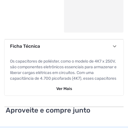
Ficha Técnica
Os capacitores de poliéster, como o modelo de 4K7 x 250V,
são componentes eletrônicos essenciais para armazenar e
liberar cargas elétricas em circuitos. Com uma
capacitância de 4.700 picofarads (4K7), esses capacitores
suportam até 250 volts de tensão. Sua construção em
Ver
Mais
poliéster oferece estabilidade e baixa perda dielétrica,
sendo ideais para aplicações de filtragem, acoplamento e
desacoplamento em circuitos eletrônicos diversos. Este
conjunto contém 50 unidades, fornecendo flexibilidade
Aproveite e compre junto
para uma ampla gama de projetos, desde montagens
simples até aplicações mais complexas.