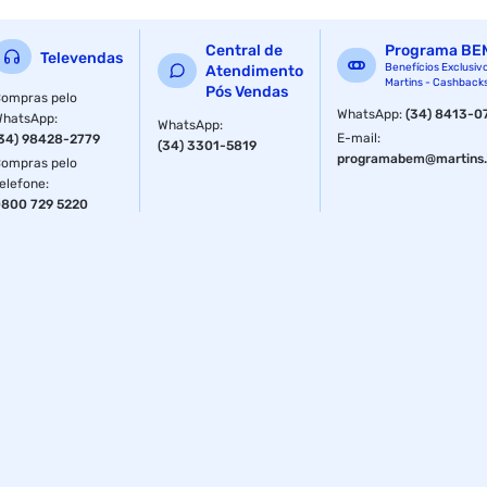
Desligamento automático
Central de
Programa BE
Televendas
2 canais de cargas independentes
Benefícios Exclusiv
Atendimento
Martins - Cashback
Pós Vendas
ompras pelo
Bivolt automático (AC 100-240V).
WhatsApp
:
(34) 8413-0
WhatsApp
:
WhatsApp
:
E-mail
:
34) 98428-2779
Especificações
(34) 3301-5819
programabem@martins.
ompras pelo
elefone
:
Voltagem do Produto
Bivolt
800 729 5220