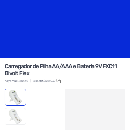
Carregador de Pilha AA/AAA e Bateria 9V FXC11
Bivolt Flex
hayamax_50440
|
5457862545937