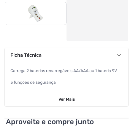
Ficha Técnica
Carrega 2 baterias recarregáveis AA/AAA ou 1 bateria 9V
3 funções de segurança
Monitoramento de voltagem
Ver
Mais
Microprocessador que controla o modo ideal de carga
Proteção contra curto-circuito
Aproveite e compre junto
LED apaga ao término da carga