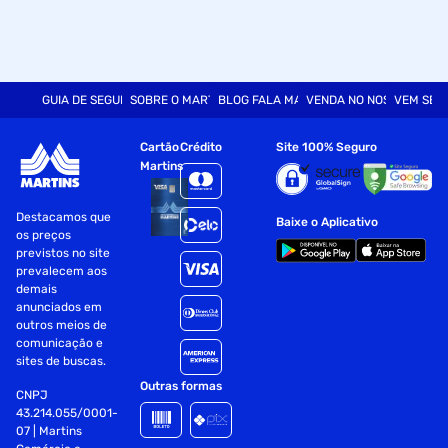
GUIA DE SEGURANÇA
SOBRE O MARTINS
BLOG FALA MART
VENDA NO NOSSO SITE
VEM SER
Cartão
Crédito
Site 100% Seguro
Martins
Destacamos que
Baixe o Aplicativo
os preços
previstos no site
prevalecem aos
demais
anunciados em
outros meios de
comunicação e
sites de buscas.
Outras formas
CNPJ
43.214.055/0001-
07 | Martins