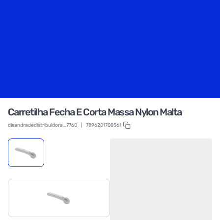
Carretilha Fecha E Corta Massa Nylon Malta
disandradedistribuidora_7760
|
7896201708561