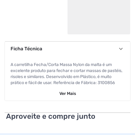
Ficha Técnica
A carretilha Fecha/Corta Massa Nylon da malta é um
excelente produto para fechar e cortar massas de pastéis,
risoles e similares. Desenvolvido em Plástico, é muito
prático e fácil de usar. Referência de Fábrica: 3100856
Ver
Mais
Código de Barras: 7896201708561
Dimensões: 18,5 x 9,0 x 2,0cm
Aproveite e compre junto
Peso Líquido: 35 g
Peso Bruto: 41 g