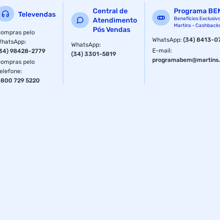
Central de
Programa BE
Televendas
Benefícios Exclusiv
Atendimento
Martins - Cashback
Pós Vendas
ompras pelo
WhatsApp
:
(34) 8413-0
WhatsApp
:
WhatsApp
:
E-mail
:
34) 98428-2779
(34) 3301-5819
programabem@martins.
ompras pelo
elefone
:
800 729 5220