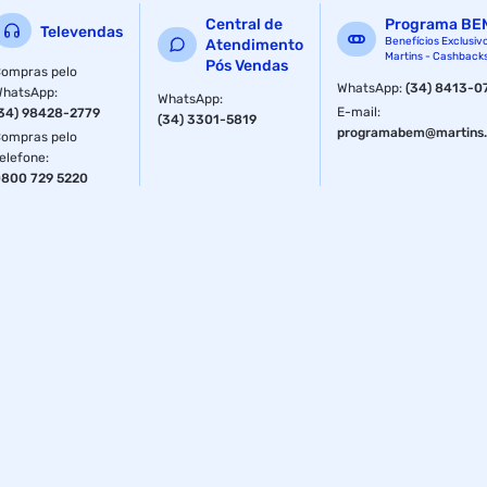
Central de
Programa BE
Televendas
Benefícios Exclusiv
Atendimento
Martins - Cashback
Pós Vendas
ompras pelo
WhatsApp
:
(34) 8413-0
WhatsApp
:
WhatsApp
:
E-mail
:
34) 98428-2779
(34) 3301-5819
programabem@martins.
ompras pelo
elefone
:
800 729 5220