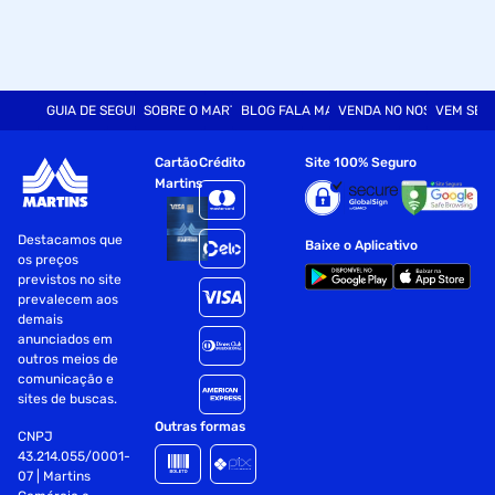
GUIA DE SEGURANÇA
SOBRE O MARTINS
BLOG FALA MART
VENDA NO NOSSO SITE
VEM SER
Cartão
Crédito
Site 100% Seguro
Martins
Destacamos que
Baixe o Aplicativo
os preços
previstos no site
prevalecem aos
demais
anunciados em
outros meios de
comunicação e
sites de buscas.
Outras formas
CNPJ
43.214.055/0001-
07 | Martins