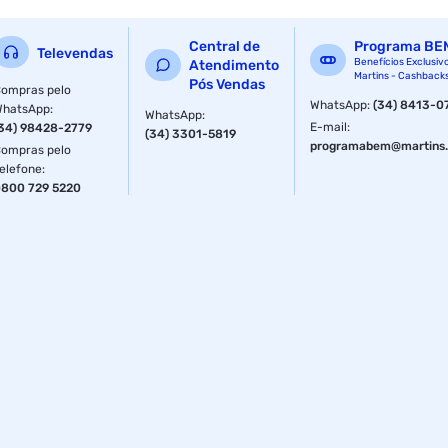
Central de
Programa BE
Televendas
Benefícios Exclusiv
Atendimento
Martins - Cashback
Pós Vendas
ompras pelo
WhatsApp
:
(34) 8413-0
WhatsApp
:
WhatsApp
:
E-mail
:
34) 98428-2779
(34) 3301-5819
programabem@martins.
ompras pelo
elefone
:
800 729 5220