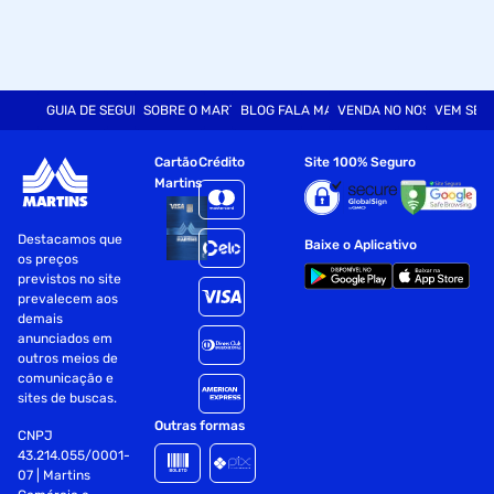
GUIA DE SEGURANÇA
SOBRE O MARTINS
BLOG FALA MART
VENDA NO NOSSO SITE
VEM SER
Cartão
Crédito
Site 100% Seguro
Martins
Destacamos que
Baixe o Aplicativo
os preços
previstos no site
prevalecem aos
demais
anunciados em
outros meios de
comunicação e
sites de buscas.
Outras formas
CNPJ
43.214.055/0001-
07 | Martins