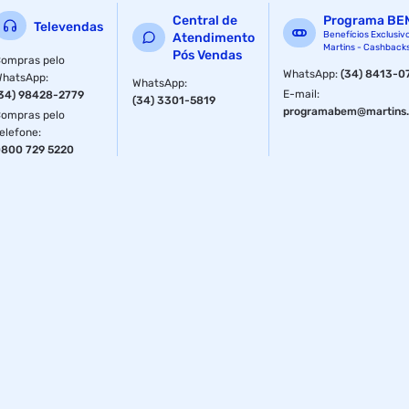
Central de
Programa BE
Cor
Azul
Televendas
Benefícios Exclusiv
Atendimento
Martins - Cashback
Pós Vendas
ompras pelo
Material
PET
WhatsApp
:
(34) 8413-0
WhatsApp
:
WhatsApp
:
E-mail
:
34) 98428-2779
(34) 3301-5819
programabem@martins.
ompras pelo
Material
PET
elefone
:
800 729 5220