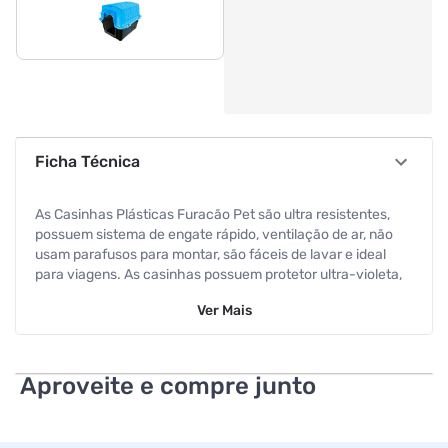
Ficha Técnica
As Casinhas Plásticas Furacão Pet são ultra resistentes,
possuem sistema de engate rápido, ventilação de ar, não
usam parafusos para montar, são fáceis de lavar e ideal
para viagens. As casinhas possuem protetor ultra-violeta,
tornando assim um produto de longa durabilidade e protege
Ver
Mais
seu cão dos raios solares. E o melhor! casinha 2 em 1: vira
caminha de verão, e casinha de inverno! Referência de
Fábrica: 205 Código de Barras: 7898490092055
Dimensões: 46,5 x 38,0 x 37,0cm Peso Líquido: 1100 g Peso
Aproveite e compre junto
Bruto: 1150 g
Especificações