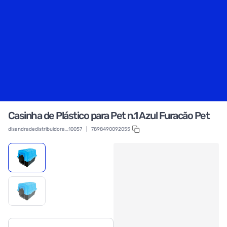
Casinha de Plástico para Pet n.1 Azul Furacão Pet
disandradedistribuidora_10057
|
7898490092055